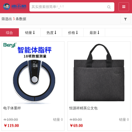
导航
筛选出
5
条数据
综合
销量
热度
价格
最新
电子体重秤
恒源祥精英公文包
￥199.00
销量 0
￥89.00
销量 0
￥119.00
￥69.00