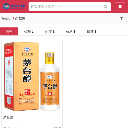
导航
筛选出
1
条数据
综合
销量
热度
价格
最新
茅台酒